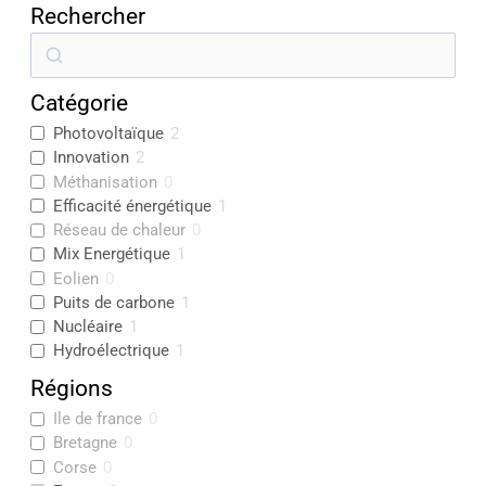
Rechercher
R
e
Catégorie
c
Photovoltaïque
2
h
Innovation
2
e
Méthanisation
0
r
Efficacité énergétique
1
Réseau de chaleur
0
c
Mix Energétique
1
h
Eolien
0
e
Puits de carbone
1
Nucléaire
1
r
Hydroélectrique
1
Régions
Ile de france
0
Bretagne
0
Corse
0