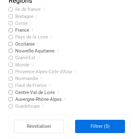
Régions
Ile de france
0
Bretagne
0
Corse
0
France
1
Pays de la Loire
0
Occitanie
1
Nouvelle-Aquitaine
1
Grand-Est
0
Monde
0
Provence-Alpes-Côte d'Azur
0
Normandie
0
Haut-de-France
0
Centre-Val de Loire
1
Auvergne-Rhône-Alpes
1
Guadeloupe
0
Réinitialiser
Filtrer
(5)