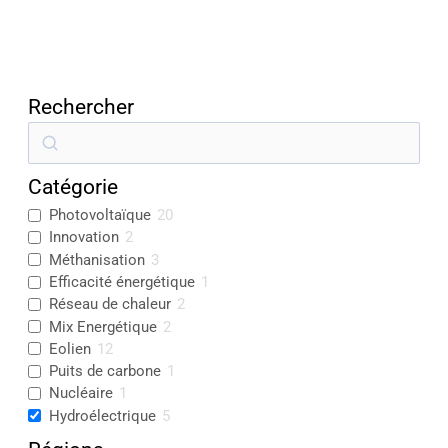
Rechercher
R
e
Catégorie
c
Photovoltaïque
20
h
Innovation
2
e
Méthanisation
3
r
Efficacité énergétique
1
Réseau de chaleur
2
c
Mix Energétique
2
h
Eolien
12
e
Puits de carbone
1
Nucléaire
1
r
Hydroélectrique
5