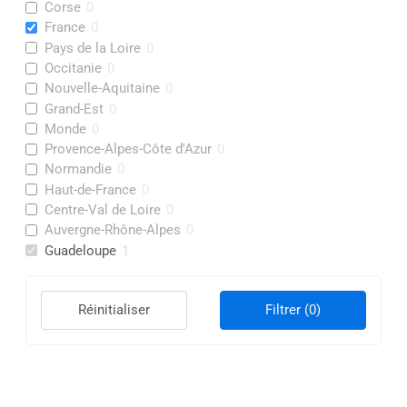
Corse
0
France
0
Pays de la Loire
0
Occitanie
0
Nouvelle-Aquitaine
0
Grand-Est
0
Monde
0
Provence-Alpes-Côte d'Azur
0
Normandie
0
Haut-de-France
0
Centre-Val de Loire
0
Auvergne-Rhône-Alpes
0
Guadeloupe
1
Réinitialiser
Filtrer
(0)