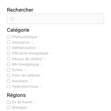
Rechercher
R
e
Catégorie
c
Photovoltaïque
0
h
Innovation
0
e
Méthanisation
0
r
Efficacité énergétique
0
Réseau de chaleur
0
c
Mix Energétique
0
h
Eolien
0
e
Puits de carbone
0
Nucléaire
0
r
Hydroélectrique
0
Régions
Ile de france
0
Bretagne
0