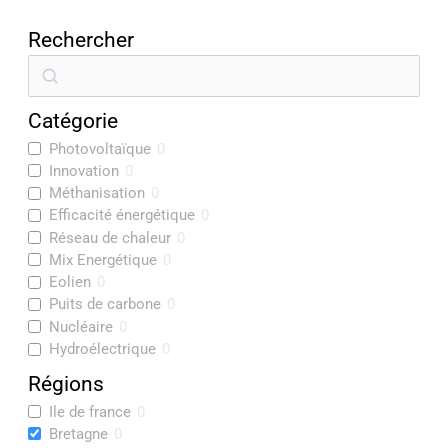
Rechercher
R
e
Catégorie
c
Photovoltaïque
0
h
Innovation
0
e
Méthanisation
0
r
Efficacité énergétique
0
Réseau de chaleur
0
c
Mix Energétique
0
h
Eolien
0
e
Puits de carbone
0
Nucléaire
0
r
Hydroélectrique
0
Régions
Ile de france
0
Bretagne
0