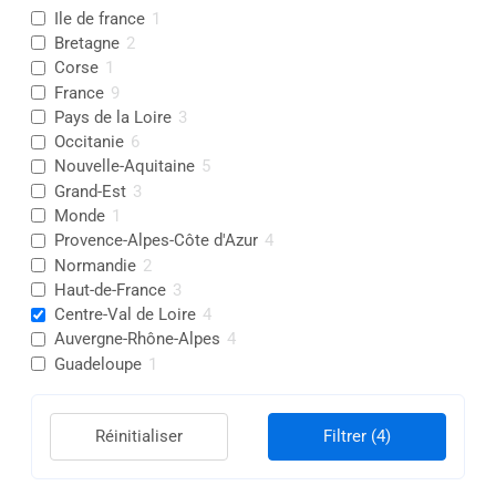
Ile de france
1
Bretagne
2
Corse
1
France
9
Pays de la Loire
3
Occitanie
6
Nouvelle-Aquitaine
5
Grand-Est
3
Monde
1
Provence-Alpes-Côte d'Azur
4
Normandie
2
Haut-de-France
3
Centre-Val de Loire
4
Auvergne-Rhône-Alpes
4
Guadeloupe
1
Réinitialiser
Filtrer
(4)