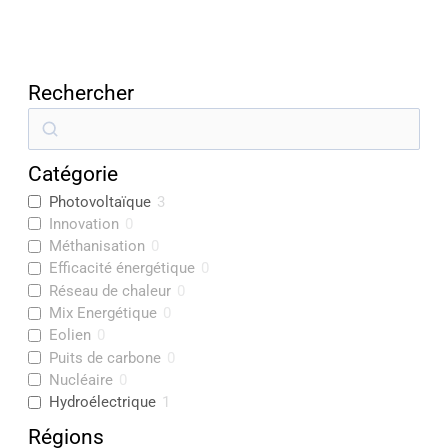
Rechercher
R
e
Catégorie
c
Photovoltaïque
3
h
Innovation
0
e
Méthanisation
0
r
Efficacité énergétique
0
Réseau de chaleur
0
c
Mix Energétique
0
h
Eolien
0
e
Puits de carbone
0
Nucléaire
0
r
Hydroélectrique
1
Régions