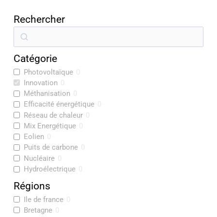
Rechercher
R
e
Catégorie
c
Photovoltaïque
0
h
Innovation
0
e
Méthanisation
0
r
Efficacité énergétique
0
Réseau de chaleur
0
c
Mix Energétique
0
h
Eolien
0
e
Puits de carbone
0
Nucléaire
0
r
Hydroélectrique
0
Régions
Ile de france
0
Bretagne
0