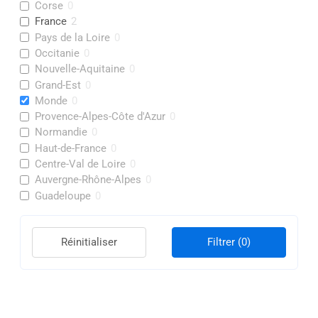
Corse
0
France
2
Pays de la Loire
0
Occitanie
0
Nouvelle-Aquitaine
0
Grand-Est
0
Monde
0
Provence-Alpes-Côte d'Azur
0
Normandie
0
Haut-de-France
0
Centre-Val de Loire
0
Auvergne-Rhône-Alpes
0
Guadeloupe
0
Réinitialiser
Filtrer
(0)