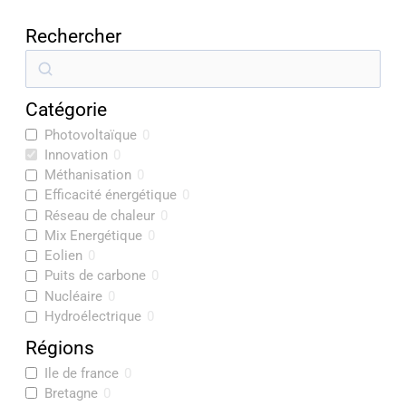
Rechercher
R
e
Catégorie
c
Photovoltaïque
0
h
Innovation
0
e
Méthanisation
0
r
Efficacité énergétique
0
Réseau de chaleur
0
c
Mix Energétique
0
h
Eolien
0
e
Puits de carbone
0
Nucléaire
0
r
Hydroélectrique
0
Régions
Ile de france
0
Bretagne
0