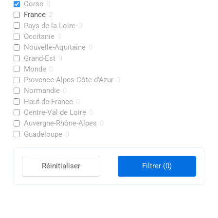
Corse
0
France
2
Pays de la Loire
0
Occitanie
0
Nouvelle-Aquitaine
0
Grand-Est
0
Monde
0
Provence-Alpes-Côte d'Azur
0
Normandie
0
Haut-de-France
0
Centre-Val de Loire
0
Auvergne-Rhône-Alpes
0
Guadeloupe
0
Réinitialiser
Filtrer
(0)